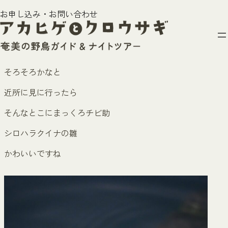
内
シロハラクイナ巣立ち雛
お申し込み・お問い合わせ
容
2025年7月25日
を
ス
ある日の午後7時半すぎ
キ
ッ
そろそろかなと
プ
近所に見に行ったら
そんなとこにまっくろチビ助
シロハラクイナの雛
かわいいですね