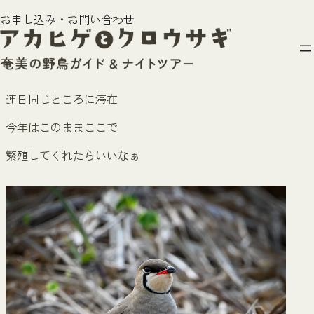
内
繁殖？ ツバメチドリ
お申し込み・お問い合わせ
容
2026年5月19日
を
ス
かわいいお顔のツバメチドリ
キ
ッ
連日同じところに滞在
プ
今年はこのままここで
繁殖してくれたらいいなぁ