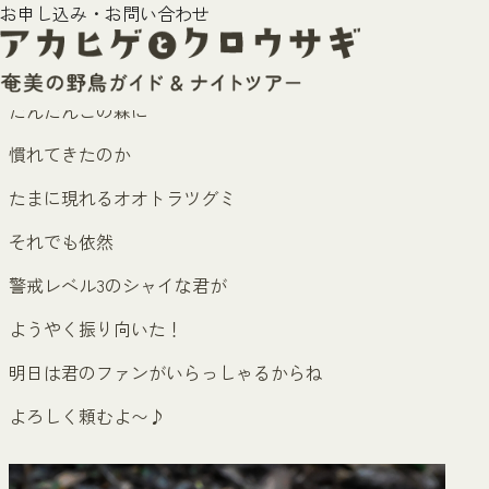
お申し込み・お問い合わせ
内
オオトラツグミ 警戒レベル3
容
2026年7月1日
を
ス
だんだんこの森に
キ
ッ
慣れてきたのか
プ
たまに現れるオオトラツグミ
それでも依然
警戒レベル3のシャイな君が
ようやく振り向いた！
明日は君のファンがいらっしゃるからね
よろしく頼むよ〜♪