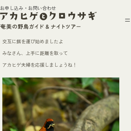
内
アカヒゲの餌運び
お申し込み・お問い合わせ
容
2025年4月25日
を
ス
アカヒゲのメスとオスが
キ
ッ
交互に餌を運び始めましたよ
プ
みなさん、上手に距離を取って
アカヒゲ夫婦を応援しましょうね！